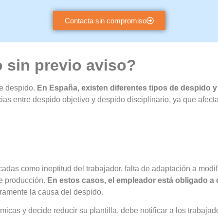
a nuestra red de abogados de toda España y consulta sin com
Contacta sin compromiso
 sin previo aviso?
de despido.
En España, existen diferentes tipos de despido y
ias entre despido objetivo y despido disciplinario, ya que afect
cadas como ineptitud del trabajador, falta de adaptación a modif
de producción.
En estos casos, el empleador está obligado a 
aramente la causa del despido.
micas y decide reducir su plantilla, debe notificar a los trabaj