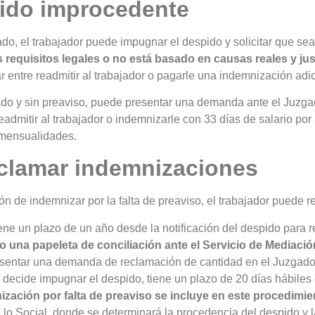
ido improcedente
icado, el trabajador puede impugnar el despido y solicitar que s
requisitos legales o no está basado en causas reales y jus
entre readmitir al trabajador o pagarle una indemnización adic
cado y sin preaviso, puede presentar una demanda ante el Juzgad
dmitir al trabajador o indemnizarle con 33 días de salario por 
 mensualidades.
eclamar indemnizaciones
de indemnizar por la falta de preaviso, el trabajador puede re
tiene un plazo de un año desde la notificación del despido para 
 una papeleta de conciliación ante el Servicio de Mediació
resentar una demanda de reclamación de cantidad en el Juzgado
or decide impugnar el despido, tiene un plazo de 20 días hábiles
ización por falta de preaviso se incluye en este procedimie
de lo Social, donde se determinará la procedencia del despido y